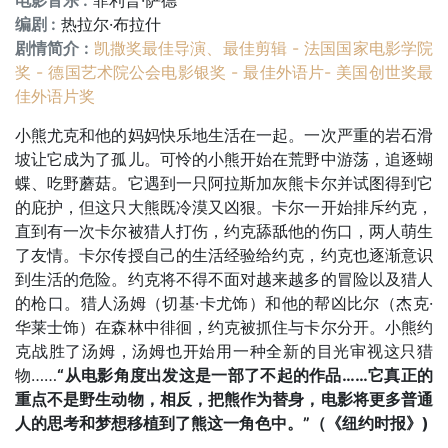
电影音乐 :
菲利普·萨德
编剧 :
热拉尔·布拉什
剧情简介 :
凯撒奖最佳导演、最佳剪辑 - 法国国家电影学院
奖 - 德国艺术院公会电影银奖 - 最佳外语片- 美国创世奖最
佳外语片奖
小熊尤克和他的妈妈快乐地生活在一起。一次严重的岩石滑
坡让它成为了孤儿。可怜的小熊开始在荒野中游荡，追逐蝴
蝶、吃野蘑菇。它遇到一只阿拉斯加灰熊卡尔并试图得到它
的庇护，但这只大熊既冷漠又凶狠。卡尔一开始排斥约克，
直到有一次卡尔被猎人打伤，约克舔舐他的伤口，两人萌生
了友情。卡尔传授自己的生活经验给约克，约克也逐渐意识
到生活的危险。约克将不得不面对越来越多的冒险以及猎人
的枪口。猎人汤姆（切基·卡尤饰）和他的帮凶比尔（杰克·
华莱士饰）在森林中徘徊，约克被抓住与卡尔分开。小熊约
克战胜了汤姆，汤姆也开始用一种全新的目光审视这只猎
物……
“从电影角度出发这是一部了不起的作品……它真正的
重点不是野生动物，相反，把熊作为替身，电影将更多普通
人的思考和梦想移植到了熊这一角色中。”（《纽约时报》)